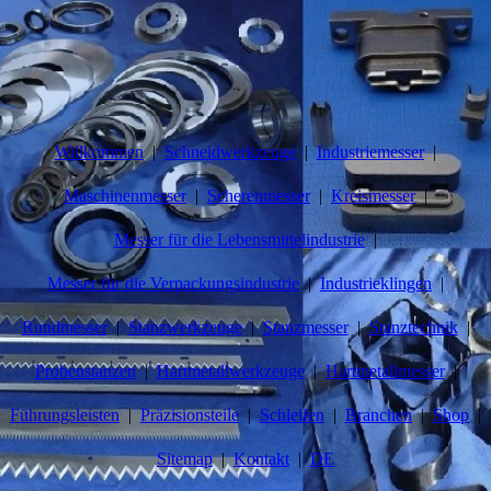
Willkommen
Schneidwerkzeuge
Industriemesser
Maschinenmesser
Scherenmesser
Kreismesser
Messer für die Lebensmittelindustrie
Messer für die Verpackungsindustrie
Industrieklingen
Rundmesser
Stanzwerkzeuge
Stanzmesser
Stanztechnik
Probenstanzen
Hartmetallwerkzeuge
Hartmetallmesser
Führungsleisten
Präzisionsteile
Schleifen
Branchen
Shop
Sitemap
Kontakt
DE