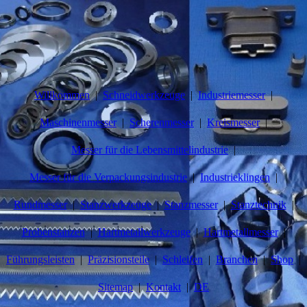
Willkommen
Schneidwerkzeuge
Industriemesser
Maschinenmesser
Scherenmesser
Kreismesser
Messer für die Lebensmittelindustrie
Messer für die Verpackungsindustrie
Industrieklingen
Rundmesser
Stanzwerkzeuge
Stanzmesser
Stanztechnik
Probenstanzen
Hartmetallwerkzeuge
Hartmetallmesser
Führungsleisten
Präzisionsteile
Schleifen
Branchen
Shop
Sitemap
Kontakt
DE