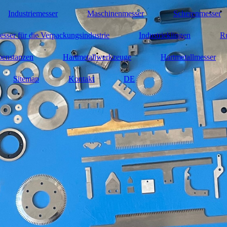
Industriemesser
Maschinenmesser
Scherenmesser
sser für die Verpackungsindustrie
Industrieklingen
R
benstanzen
Hartmetallwerkzeuge
Hartmetallmesser
Sitemap
Kontakt
DE