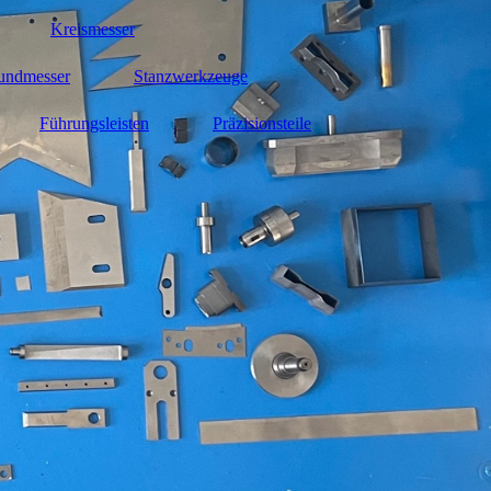
Kreismesser
undmesser
Stanzwerkzeuge
Führungsleisten
Präzisionsteile