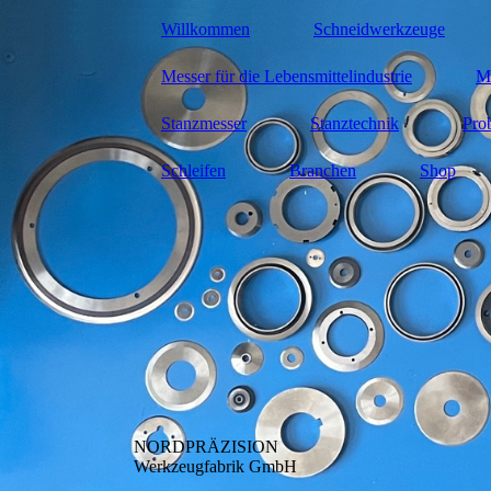
Willkommen
Schneidwerkzeuge
Messer für die Lebensmittelindustrie
Me
Stanzmesser
Stanztechnik
Pro
Schleifen
Branchen
Shop
NORDPRÄZISION
Werkzeugfabrik GmbH