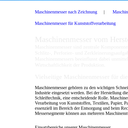
Maschinenmesser nach Zeichnung
Maschin
Maschinenmesser für Kunststoffverarbeitung
Maschinenmesser vom Herste
Maschinenmesser sind zentrale Komponenten
Schlitz-, Perforier- und Zerkleinerungsaufga
Maschinenmessers beeinflusst dabei unmittel
Wirtschaftlichkeit der Produktion.
Vielseitige Maschinenmesser für die
Maschinenmesser gehören zu den wichtigen Schneid
Industrie eingesetzt werden. Bei der Herstellung di
Schleiftechnik, eine entscheidende Rolle. Maschine
Verarbeitung von Kunststoffen, Textilien, Papier,
essenziell im Bereich der Entsorgung und beim Rec
Messersegmente können aus mehreren Maschinenme
Einsatzbereiche unserer Maschinenmesser