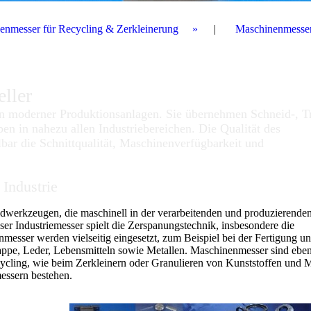
enmesser für Recycling & Zerkleinerung
Maschinenmesser 
ller
 moderner Produktionsanlagen. Sie übernehmen Schneid-, T
ben in nahezu allen Industriebereichen. Die Qualität des
bar die Schnittqualität, Maschinenverfügbarkeit und
 Industrie
werkzeugen, die maschinell in der verarbeitenden und produzierende
eser Industriemesser spielt die Zerspanungstechnik, insbesondere die
nmesser werden vielseitig eingesetzt, zum Beispiel bei der Fertigung u
 Pappe, Leder, Lebensmitteln sowie Metallen. Maschinenmesser sind ebe
ycling, wie beim Zerkleinern oder Granulieren von Kunststoffen und M
ssern bestehen.