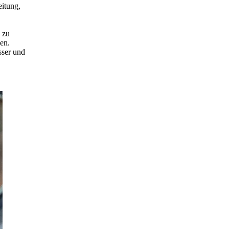
itung,
 zu
en.
sser und