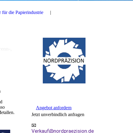
für die Papierindustrie
renn-,
n
nd
nso
Angebot anfordern
etallen.
Jetzt unverbindlich anfragen
📧
Verkauf@nordpraezision.de