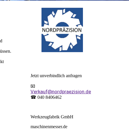
nd
müssen.
akt
Jetzt unverbindlich anfragen
📧
Verkauf@nordpraezision.de
☎ 040 8406462
Werkzeugfabrik GmbH
maschinenmesser.de