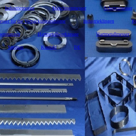
Industriemesser
Maschinenmesser
Scherenmesser
sser für die Verpackungsindustrie
Industrieklingen
R
benstanzen
Hartmetallwerkzeuge
Hartmetallmesser
Sitemap
Kontakt
DE