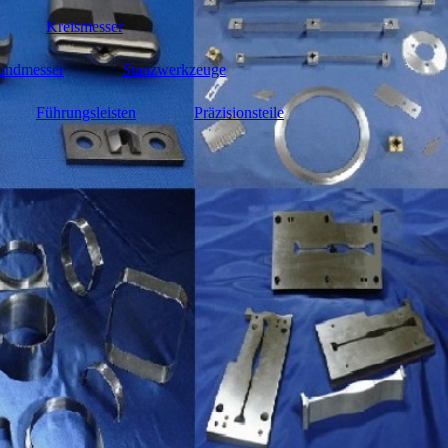
Kreismesser
undmesser
Stanzwerkzeuge
Führungsleisten
Präzisionsteile