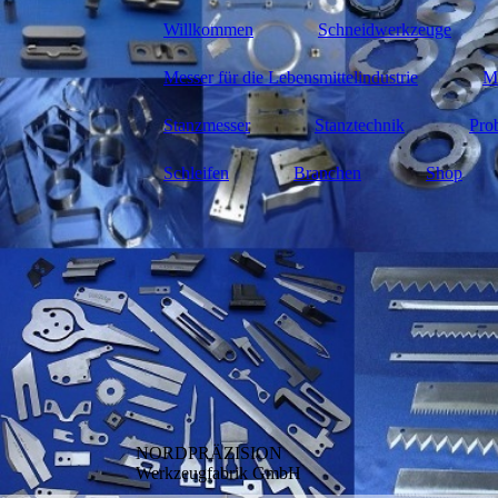
Willkommen
Schneidwerkzeuge
Messer für die Lebensmittelindustrie
Me
Stanzmesser
Stanztechnik
Pro
Schleifen
Branchen
Shop
NORDPRÄZISION
Werkzeugfabrik GmbH