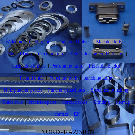
Welcome
Cutting tools
Industrial knives
Machine knives
Shear blades
Circular knife
Knives for the food industry
Packaging knives
Perforating knife
Industrial blades
Round knife
Punching tools
punching knife
Hole punching tools
Punching machines
Specimen punching
Guide rails
Precision parts
Carbide tools
Grinding
sitemap
contact
EN
NORDPRÄZISION